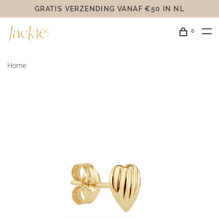
GRATIS VERZENDING VANAF €50 IN NL
0
Home