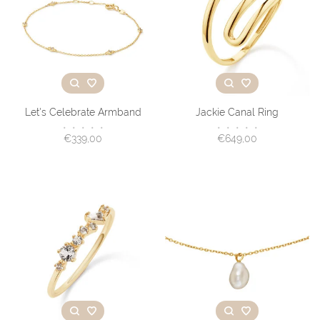
Let's Celebrate Armband
Jackie Canal Ring
•
•
•
•
•
•
•
•
•
•
€339,00
€649,00