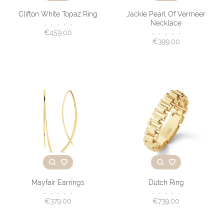
Clifton White Topaz Ring
Jackie Pearl Of Vermeer
Necklace
•
•
•
•
•
€459,00
•
•
•
•
•
€399,00
Mayfair Earrings
Dutch Ring
•
•
•
•
•
•
•
•
•
•
€379,00
€739,00