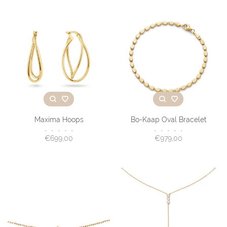
Maxima Hoops
Bo-Kaap Oval Bracelet
•
•
•
•
•
•
•
•
•
•
€699,00
€979,00