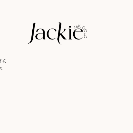
f €
s.