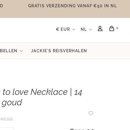
UD
GRATIS VERZENDING VANAF €50 IN NL
0
€ EUR
NL
BELLEN
JACKIE'S REISVERHALEN
 to love Necklace | 14
 goud
N25.555