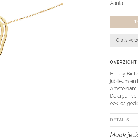
Aantal:
-
T
Gratis ver
OVERZICHT
Happy Birthd
jubileum en 
Amsterdam i
De organisch
ook los gedr
DETAILS
Maak je J