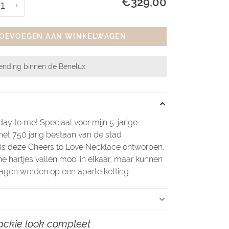
€329,00
+
OEVOEGEN AAN WINKELWAGEN
zending binnen de Benelux
ay to me! Speciaal voor mijn 5-jarige
het 750 jarig bestaan van de stad
s deze Cheers to Love Necklace ontworpen.
e hartjes vallen mooi in elkaar, maar kunnen
agen worden op een aparte ketting.
ackie look compleet