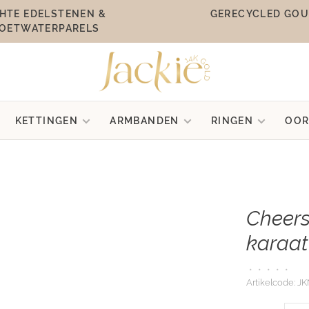
HTE EDELSTENEN &
GERECYCLED GO
OETWATERPARELS
KETTINGEN
ARMBANDEN
RINGEN
OOR
Cheers
karaat
•
•
•
•
•
Artikelcode:
JK