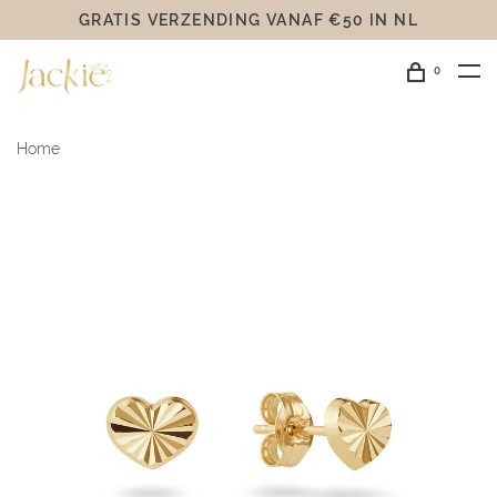
GRATIS VERZENDING VANAF €50 IN NL
0
Home