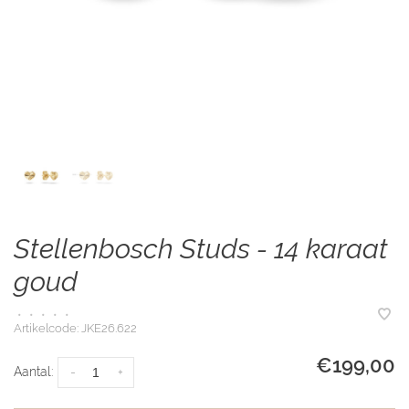
Stellenbosch Studs - 14 karaat
goud
•
•
•
•
•
Artikelcode:
JKE26.622
€199,00
Aantal:
-
+