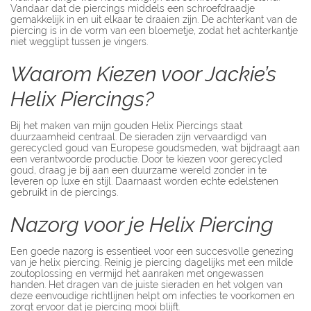
Vandaar dat de piercings middels een schroefdraadje
gemakkelijk in en uit elkaar te draaien zijn. De achterkant van de
piercing is in de vorm van een bloemetje, zodat het achterkantje
niet wegglipt tussen je vingers.
Waarom Kiezen voor Jackie’s
Helix Piercings?
Bij het maken van mijn gouden Helix Piercings staat
duurzaamheid centraal. De sieraden zijn vervaardigd van
gerecycled goud van Europese goudsmeden, wat bijdraagt aan
een verantwoorde productie. Door te kiezen voor gerecycled
goud, draag je bij aan een duurzame wereld zonder in te
leveren op luxe en stijl. Daarnaast worden echte edelstenen
gebruikt in de piercings.
Nazorg voor je Helix Piercing
Een goede nazorg is essentieel voor een succesvolle genezing
van je helix piercing. Reinig je piercing dagelijks met een milde
zoutoplossing en vermijd het aanraken met ongewassen
handen. Het dragen van de juiste sieraden en het volgen van
deze eenvoudige richtlijnen helpt om infecties te voorkomen en
zorgt ervoor dat je piercing mooi blijft.