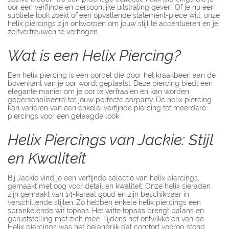
oor een verfijnde en persoonlijke uitstraling geven. Of je nu een
subtiele look zoekt of een opvallende statement-piece wilt, onze
helix piercings zijn ontworpen om jouw stijl te accentueren en je
zelfvertrouwen te verhogen.
Wat is een Helix Piercing?
Een helix piercing is een oorbel die door het kraakbeen aan de
bovenkant van je oor wordt geplaatst. Deze piercing biedt een
elegante manier om je oor te verfraaien en kan worden
gepersonaliseerd tot jouw perfecte earparty. De helix piercing
kan variëren van een enkele, verfijnde piercing tot meerdere
piercings voor een gelaagde look.
Helix Piercings van Jackie: Stijl
en Kwaliteit
Bij Jackie vind je een verfijnde selectie van helix piercings,
gemaakt met oog voor detail en kwaliteit. Onze helix sieraden
zijn gemaakt van 14-karaat goud en zijn beschikbaar in
verschillende stijlen. Zo hebben enkele helix piercings een
sprankelende wit topaas. Het witte topaas brengt balans en
geruststelling met zich mee. Tijdens het ontwikkelen van de
Helix piercings was het belangrijk dat comfort voorop stond.