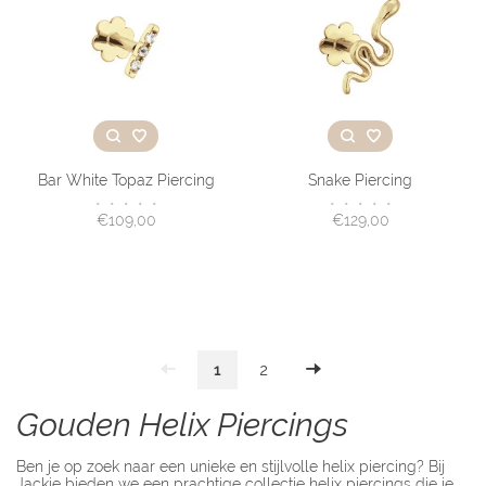
Bar White Topaz Piercing
Snake Piercing
•
•
•
•
•
•
•
•
•
•
€109,00
€129,00
1
2
Gouden Helix Piercings
Ben je op zoek naar een unieke en stijlvolle helix piercing? Bij
Jackie bieden we een prachtige collectie helix piercings die je