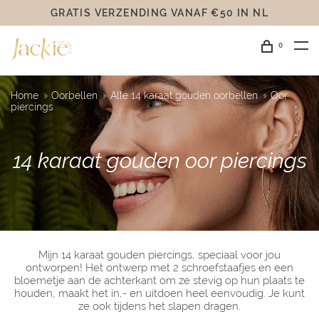
GRATIS VERZENDING VANAF €50 IN NL
0
Home
Oorbellen
Alle 14 karaat gouden oorbellen
Oor
piercings
14 karaat gouden oor piercings
Mijn 14 karaat gouden piercings, speciaal voor jou
ontworpen! Het ontwerp met 2 schroefstaafjes en een
bloemetje aan de achterkant om ze stevig op hun plaats te
houden, maakt het in,- en uitdoen heel eenvoudig. Je kunt
ze ook tijdens het slapen dragen.