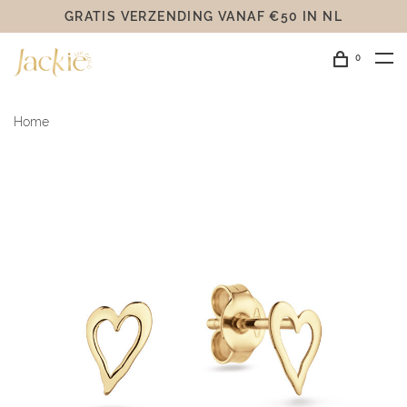
GRATIS VERZENDING VANAF €50 IN NL
0
Home