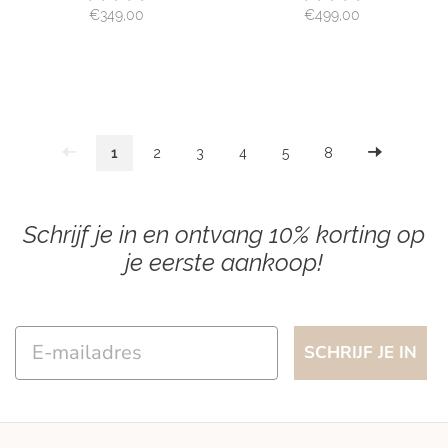
€349,00
€499,00
1
2
3
4
5
8
Schrijf je in en ontvang 10% korting op
je eerste aankoop!
Email
SCHRIJF JE IN