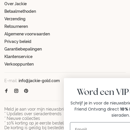
Over Jackie
Betaalmethoden
Verzending
Retourneren
Algemene voorwaarden
Privacy beleid
Garantiebepalingen
Klantenservice
Verkooppunten
E-mail:
info@jackie-gold.com
Word een VIP-FRIEND
Schrijf je in voor de nieuwsbrief en wordt een VI
Friend Ontvang direct
10% korting
op al mijn
Meld je aan voor mijn nieuwsbrief en ontvang:
* Updates over sieradentrends
sieraden.
* Nieuwe collecties
* 10% korting op je eerste bestelling
De korting is geldig bij besteding vanaf € 100 en niet geldig