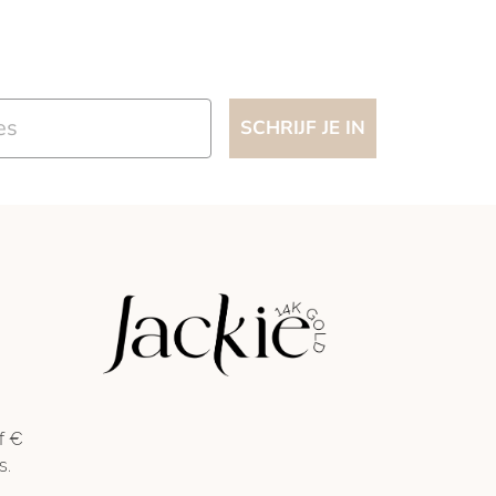
SCHRIJF JE IN
f €
s.