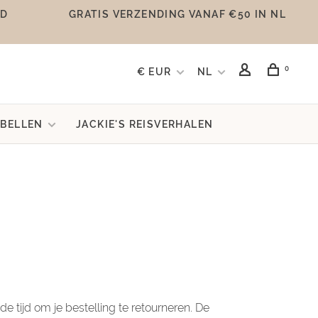
UD
GRATIS VERZENDING VANAF €50 IN NL
0
€ EUR
NL
BELLEN
JACKIE'S REISVERHALEN
e tijd om je bestelling te retourneren. De