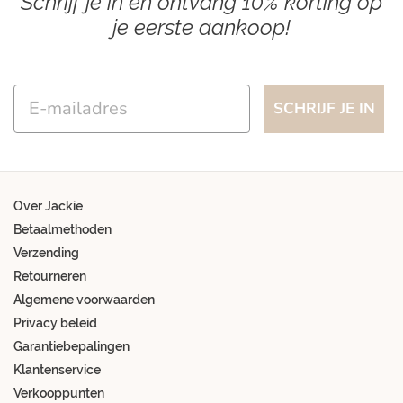
Schrijf je in en ontvang 10% korting op
je eerste aankoop!
Email
SCHRIJF JE IN
Over Jackie
Betaalmethoden
Verzending
Retourneren
Algemene voorwaarden
Privacy beleid
Garantiebepalingen
Klantenservice
Verkooppunten