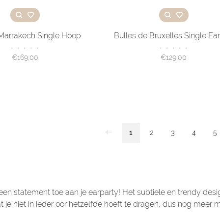
 Marrakech Single Hoop
Bulles de Bruxelles Single Ear
•
•
•
•
•
•
•
•
•
•
€169,00
€129,00
1
2
3
4
5
en statement toe aan je earparty! Het subtiele en trendy des
at je niet in ieder oor hetzelfde hoeft te dragen, dus nog meer