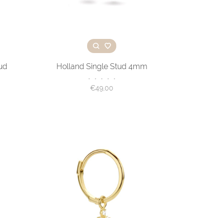
tud
Holland Single Stud 4mm
•
•
•
•
•
€49,00