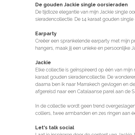
De gouden Jackie single oorsieraden
De tijdloze elegantie van mijn Jackie single 
sieradencollectie. De 14 karaat gouden sing
Earparty
Creëer een sprankelende earparty met mijn pr
hangers, maak jij een unieke en persoonlijke J
Jackie
Elke collectie is geïnspireerd op één van mijn 
karaat gouden sieradencollectie. De wonderen 
daarna ben ik naar Marrakech gevlogen en de p
afgereisd naar een Catalaanse parel aan de Sp
In de collectie wordt geen trend overgeslagen
colliers, twee armbanden en zes ringen aan éé
Let's talk social
Laat je inspireren door de content van Jackie