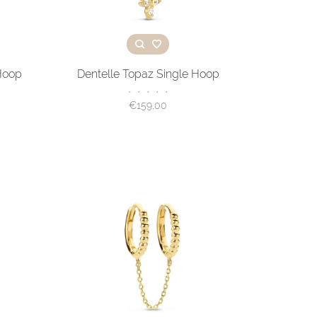
 Hoop
Dentelle Topaz Single Hoop
•
•
•
•
•
€159,00