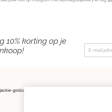
ng 10% korting op je
Email
ankoop!
jackie-gold.com
Meld je aan voor mijn nieuwsbrief en
ontvang:
* Updates over sieradentrends
* Nieuwe collecties