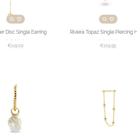
r Disc Single Earring
Riviera Topaz Single Piercing
•
•
•
•
•
•
•
•
•
•
€119,00
€109,95