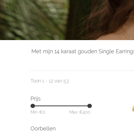
Met mijn 14 karaat gouden Single Earring
Toon 1 - 12 van 53
Prijs
Min: €
0
Max: €
400
Oorbellen