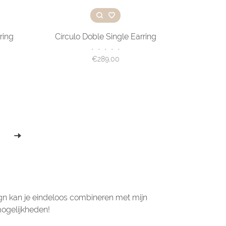
ring
Cí­rculo Doble Single Earring
•
•
•
•
•
€289,00
ign kan je eindeloos combineren met mijn
 mogelijkheden!