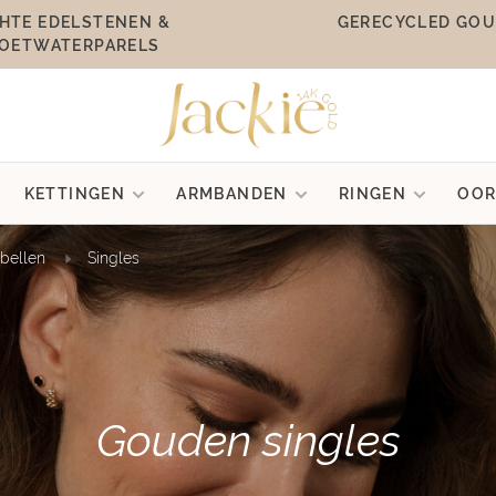
HTE EDELSTENEN &
GERECYCLED GO
OETWATERPARELS
KETTINGEN
ARMBANDEN
RINGEN
OOR
rbellen
Singles
Gouden singles