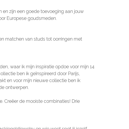
en en zijn een goede toevoeging aan jouw
 door Europese goudsmeden.
 en matchen van studs tot oorringen met
den, waar ik mijn inspiratie opdoe voor mijn 14
lectie ben ik geïnspireerd door Parijs,
kt en voor mijn nieuwe collectie ben ik
 de ontwerpen.
e. Creëer de mooiste combinaties! Drie
ackiegoldjewelry
en wie weet spot jij jezelf