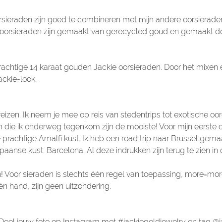
oorsieraden zijn goed te combineren met mijn andere oorsierad
le oorsieraden zijn gemaakt van gerecycled goud en gemaakt
achtige 14 karaat gouden Jackie oorsieraden. Door het mixen
ackie-look.
reizen. Ik neem je mee op reis van stedentrips tot exotische oor
die ik onderweg tegenkom zijn de mooiste! Voor mijn eerste col
rachtige Amalfi kust. Ik heb een road trip naar Brussel gemaa
aanse kust: Barcelona. Al deze indrukken zijn terug te zien in
! Voor sieraden is slechts één regel van toepassing, more=mor
n hand, zijn geen uitzondering.
. Deel jouw foto op Instagram met #jackiegoldjewelry en tag
@j