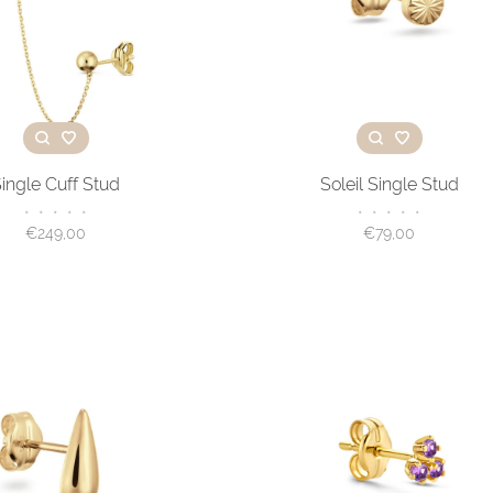
ingle Cuff Stud
Soleil Single Stud
•
•
•
•
•
•
•
•
•
•
€249,00
€79,00