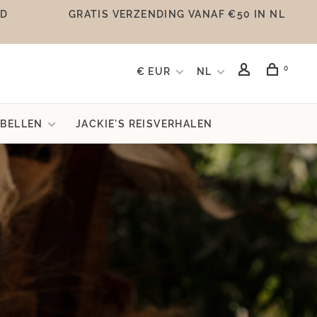
UD
GRATIS VERZENDING VANAF €50 IN NL
0
€ EUR
NL
BELLEN
JACKIE'S REISVERHALEN