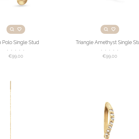
 Polo Single Stud
Triangle Amethyst Single S
•
•
•
•
•
•
•
•
•
•
€99,00
€99,00