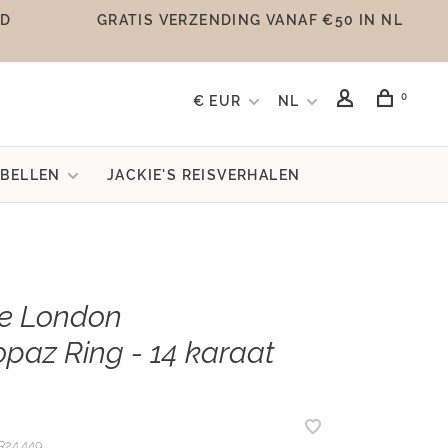
UD
GRATIS VERZENDING VANAF €50 IN NL
0
€ EUR
NL
BELLEN
JACKIE'S REISVERHALEN
e London
opaz Ring - 14 karaat
R24.449