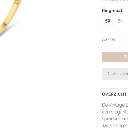
Ringmaat:
52
54
Aantal:
-
T
Gratis ver
OVERZICHT
De Vintage L
een elegant
sprankelend
Jackie ring s