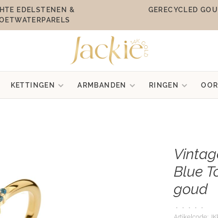
HTE EDELSTENEN &
GERECYCLED GO
OETWATERPARELS
KETTINGEN
ARMBANDEN
RINGEN
OOR
Vintag
Blue T
goud
•
•
•
•
•
Artikelcode:
JK