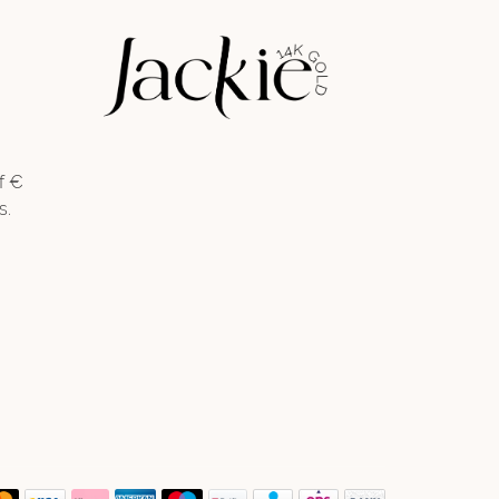
f €
s.