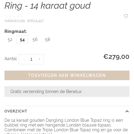
Ring - 14 karaat goud
•
•
•
•
•
Artikelcode:
JKR24.417
Ringmaat:
52
54
56
58
€279,00
Aantal:
-
+
TOEVOEGEN AAN WINKELWAGEN
Gratis verzending binnen de Benelux
OVERZICHT
De 14 karaat gouden Dangling London Blue Topaz ring is een
bubbel ring met een hangende Londen blauwe topaas.
Combineer met de Triple London Blue Topaz ring en ga voor de