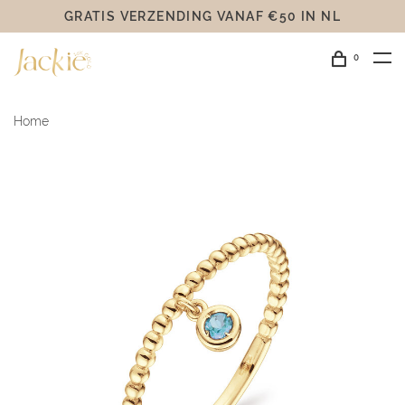
GRATIS VERZENDING VANAF €50 IN NL
0
Home