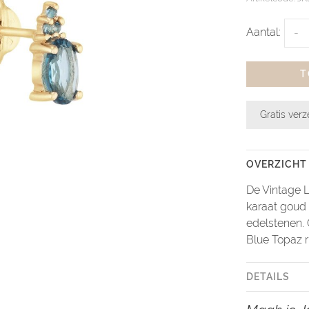
Aantal:
-
T
Gratis ver
OVERZICHT
De Vintage 
karaat goud
edelstenen.
Blue Topaz r
DETAILS