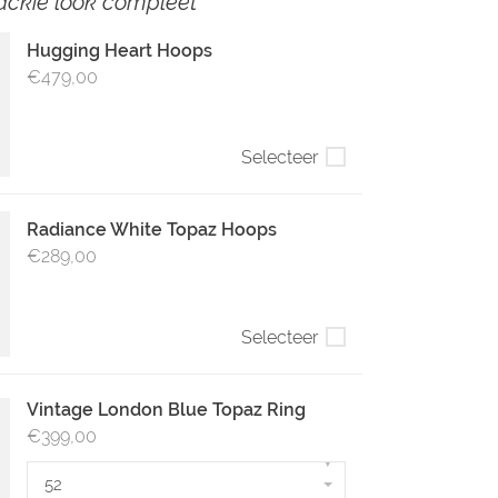
ackie look compleet
Hugging Heart Hoops
€479,00
Selecteer
Radiance White Topaz Hoops
€289,00
Selecteer
Vintage London Blue Topaz Ring
€399,00
▾
52