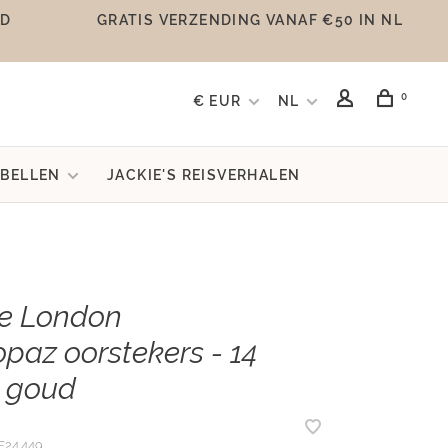
UD
GRATIS VERZENDING VANAF €50 IN NL
0
€ EUR
NL
BELLEN
JACKIE'S REISVERHALEN
e London
opaz oorstekers - 14
 goud
E24.449