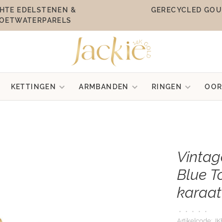
HTE EDELSTENEN &
GERECYCLED GO
OETWATERPARELS
KETTINGEN
ARMBANDEN
RINGEN
OOR
Vintag
Blue T
karaat
•
•
•
•
•
Artikelcode:
JK