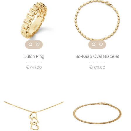
Dutch Ring
Bo-Kaap Oval Bracelet
•
•
•
•
•
•
•
•
•
•
€739,00
€979,00