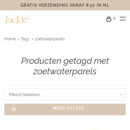
GRATIS VERZENDING VANAF €50 IN NL
0
Home
Tags
zoetwaterparels
Producten getagd met
zoetwaterparels
Meest bekeken
MEER FILTERS