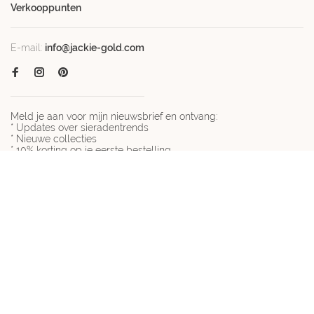
Verkooppunten
E-mail:
info@jackie-gold.com
Meld je aan voor mijn nieuwsbrief en ontvang:
* Updates over sieradentrends
* Nieuwe collecties
* 10% korting op je eerste bestelling
De korting is geldig bij besteding vanaf € 100 en niet geldig
tijdens actieperiodes.
© Copyright 2026 Jackie-gold.com