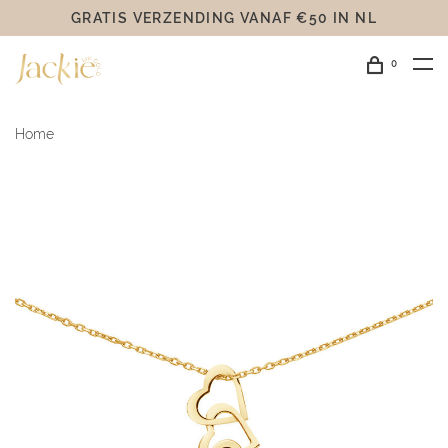
GRATIS VERZENDING VANAF €50 IN NL
0
Home