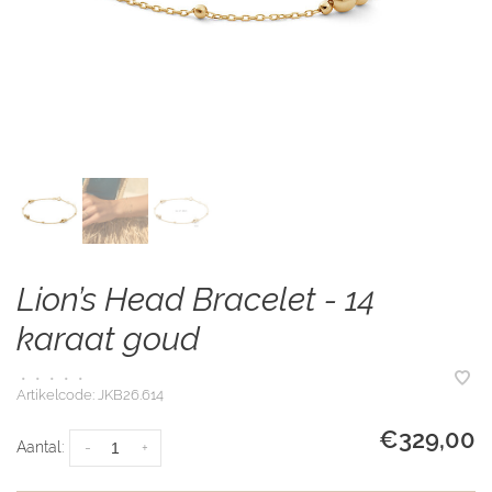
Lion’s Head Bracelet - 14
karaat goud
•
•
•
•
•
Artikelcode:
JKB26.614
€329,00
Aantal:
-
+