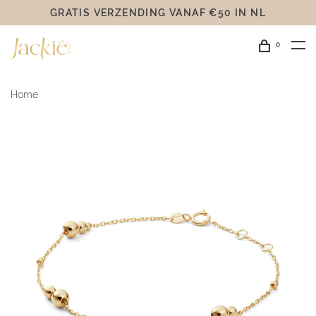
GRATIS VERZENDING VANAF €50 IN NL
0
Home