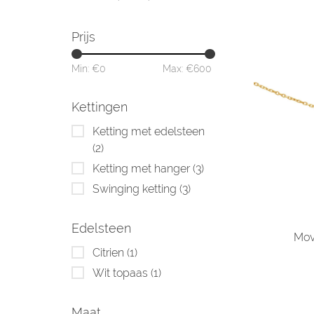
Prijs
Min: €
0
Max: €
600
Kettingen
Ketting met edelsteen
(2)
Ketting met hanger
(3)
Swinging ketting
(3)
Edelsteen
Mov
Citrien
(1)
Wit topaas
(1)
Maat