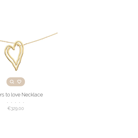
rs to love Necklace
•
•
•
•
•
€329,00