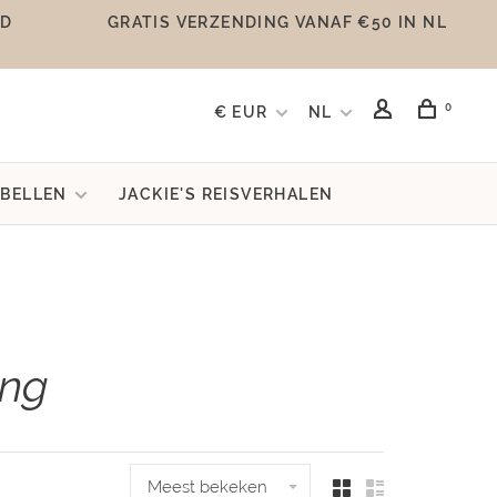
UD
GRATIS VERZENDING VANAF €50 IN NL
0
€ EUR
NL
BELLEN
JACKIE'S REISVERHALEN
ing
Meest bekeken