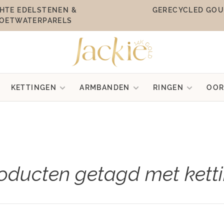
HTE EDELSTENEN &
GERECYCLED GO
OETWATERPARELS
KETTINGEN
ARMBANDEN
RINGEN
OOR
oducten getagd met kett