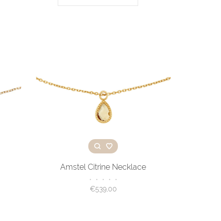
Amstel Citrine Necklace
•
•
•
•
•
€539,00