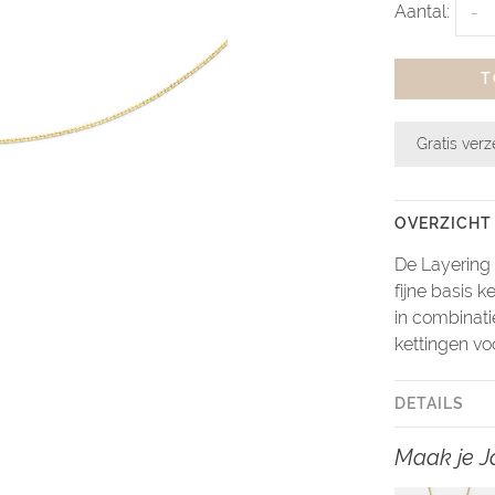
Aantal:
-
T
Gratis ver
OVERZICHT
De Layering 
fijne basis ke
in combinat
kettingen voo
DETAILS
Maak je J