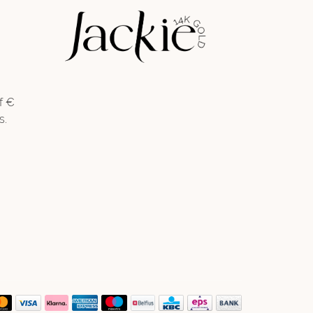
f €
s.