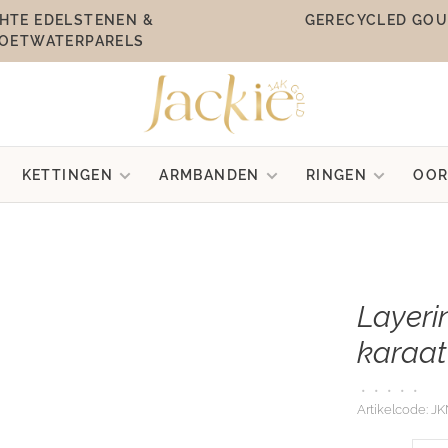
HTE EDELSTENEN &
GERECYCLED GO
OETWATERPARELS
KETTINGEN
ARMBANDEN
RINGEN
OOR
Layeri
karaat
•
•
•
•
•
Artikelcode:
JK