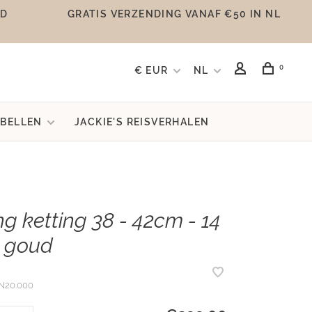
UD
GRATIS VERZENDING VANAF €50 IN NL
0
€ EUR
NL
BELLEN
JACKIE'S REISVERHALEN
ng ketting 38 - 42cm - 14
 goud
N20.000