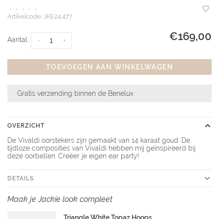
•
•
•
•
•
Artikelcode:
JKE24.477
€169,00
Aantal:
-
+
TOEVOEGEN AAN WINKELWAGEN
Gratis verzending binnen de Benelux
OVERZICHT
De Vivaldi oorstekers zijn gemaakt van 14 karaat goud. De
tijdloze composities van Vivaldi hebben mij geïnspireerd bij
deze oorbellen. Creëer je eigen ear party!
DETAILS
Maak je Jackie look compleet
Triangle White Topaz Hoops