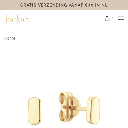
GRATIS VERZENDING VANAF €50 IN NL
0
Home