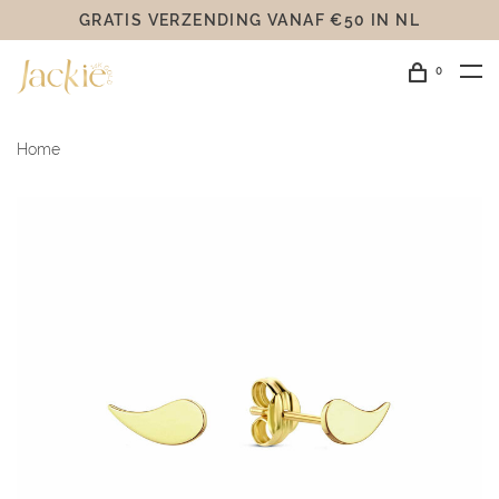
GRATIS VERZENDING VANAF €50 IN NL
0
Home