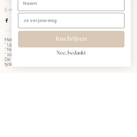
E-mail:
info@jackie-gold.com
Inschrijven
Meld je aan voor mijn nieuwsbrief en ontvang:
* Updates over sieradentrends
* Nieuwe collecties
Nee, bedankt
* 10% korting op je eerste bestelling
De korting is geldig bij besteding vanaf € 100 en niet geldig
tijdens actieperiodes.
© Copyright 2026 Jackie-gold.com