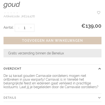
goud
•
•
•
•
•
Artikelcode:
JKE24.476
€139,00
Aantal:
-
+
TOEVOEGEN AAN WINKELWAGEN
Gratis verzending binnen de Benelux
OVERZICHT
De 14 karaat gouden Carnavale oorstekers mogen niet
ontbreken in jouw earparty! Carnaval is in Venetië het
belangrijkste feest en iedereen gaat verkleed in prachtige
kostuums. Laat jij je begeleiden door de Carnavale oorstekers?
DETAILS