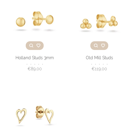
Holland Studs 3mm
Old Mill Studs
•
•
•
•
•
•
•
•
•
•
€89,00
€119,00