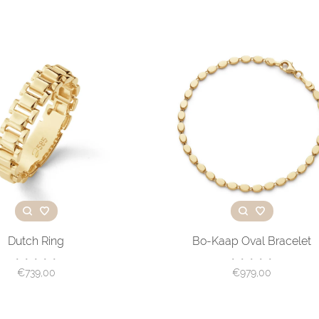
Dutch Ring
Bo-Kaap Oval Bracelet
•
•
•
•
•
•
•
•
•
•
€739,00
€979,00