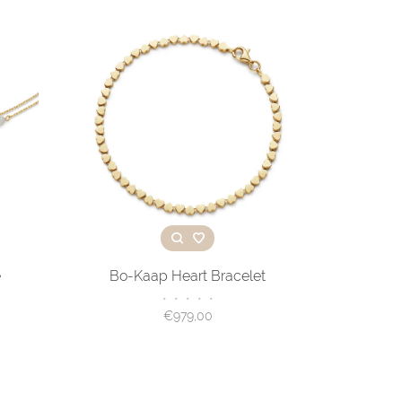
e
Bo-Kaap Heart Bracelet
•
•
•
•
•
€979,00