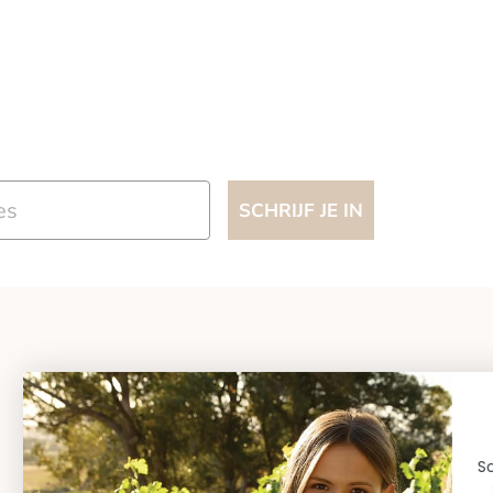
SCHRIJF JE IN
Word een VIP-FRIEND
Schrijf je in voor de nieuwsbrief en wordt een VIP-
Friend Ontvang direct
10% korting
op al mijn