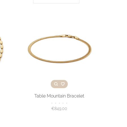
Table Mountain Bracelet
•
•
•
•
•
€849,00