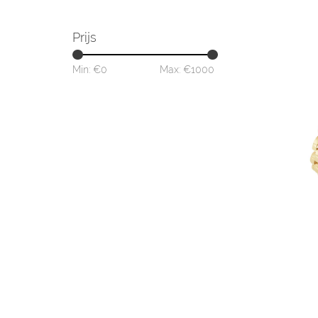
Prijs
Min: €
0
Max: €
1000