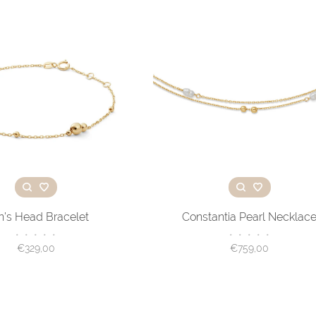
n’s Head Bracelet
Constantia Pearl Necklac
•
•
•
•
•
•
•
•
•
•
€329,00
€759,00