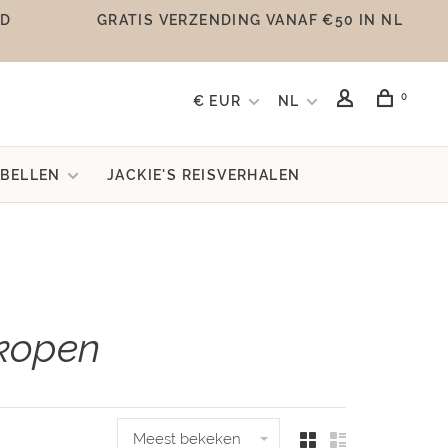
UD
GRATIS VERZENDING VANAF €50 IN NL
0
€ EUR
NL
BELLEN
JACKIE'S REISVERHALEN
 kopen
Meest bekeken