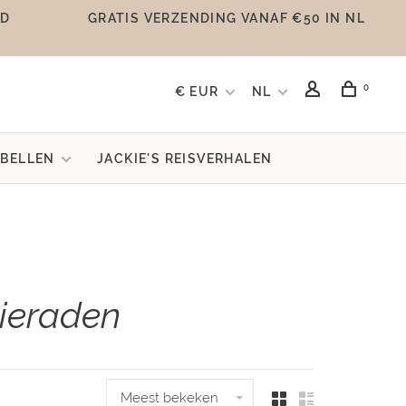
UD
GRATIS VERZENDING VANAF €50 IN NL
0
€ EUR
NL
BELLEN
JACKIE'S REISVERHALEN
ieraden
Meest bekeken