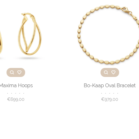
Maxima Hoops
Bo-Kaap Oval Bracelet
•
•
•
•
•
•
•
•
•
•
€699,00
€979,00