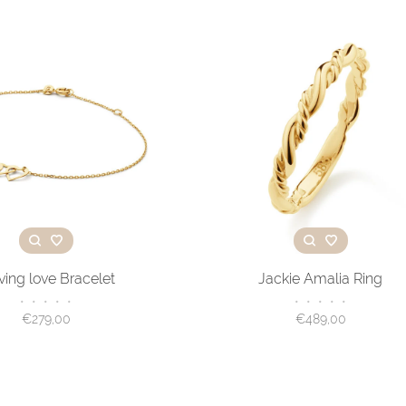
ing love Bracelet
Jackie Amalia Ring
•
•
•
•
•
•
•
•
•
•
€279,00
€489,00