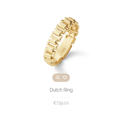
Dutch Ring
•
•
•
•
•
€739,00