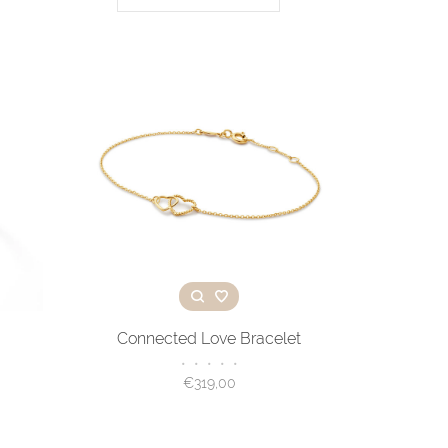
Connected Love Bracelet
•
•
•
•
•
€319,00