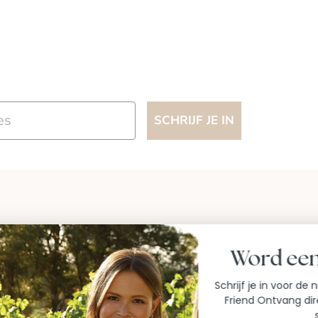
SCHRIJF JE IN
Word een VIP-FRIEND
Schrijf je in voor de nieuwsbrief en wordt een VIP-
Friend Ontvang direct
10% korting
op al mijn
sieraden.