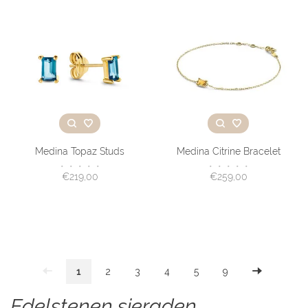
Medina Topaz Studs
Medina Citrine Bracelet
•
•
•
•
•
•
•
•
•
•
€219,00
€259,00
1
2
3
4
5
9
Edelstenen sieraden