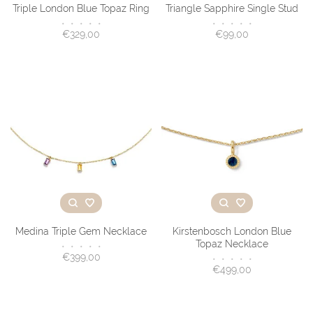
Triple London Blue Topaz Ring
Triangle Sapphire Single Stud
•
•
•
•
•
•
•
•
•
•
€329,00
€99,00
Medina Triple Gem Necklace
Kirstenbosch London Blue
Topaz Necklace
•
•
•
•
•
€399,00
•
•
•
•
•
€499,00