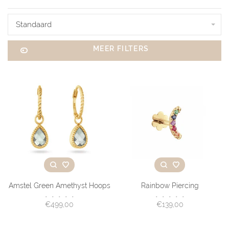
Standaard
MEER FILTERS
Amstel Green Amethyst Hoops
Rainbow Piercing
•
•
•
•
•
•
•
•
•
•
€499,00
€139,00