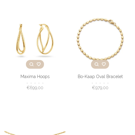
Maxima Hoops
Bo-Kaap Oval Bracelet
•
•
•
•
•
•
•
•
•
•
€699,00
€979,00