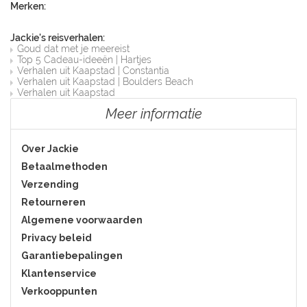
Merken:
Jackie's reisverhalen:
Goud dat met je meereist
Top 5 Cadeau-ideeën | Hartjes
Verhalen uit Kaapstad | Constantia
Verhalen uit Kaapstad | Boulders Beach
Verhalen uit Kaapstad
Meer informatie
Over Jackie
Betaalmethoden
Verzending
Retourneren
Algemene voorwaarden
Privacy beleid
Garantiebepalingen
Klantenservice
Verkooppunten