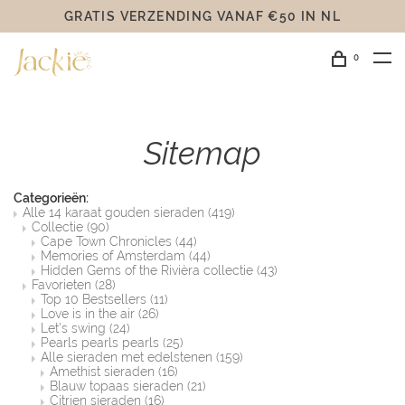
GRATIS VERZENDING VANAF €50 IN NL
0
Sitemap
Categorieën:
Alle 14 karaat gouden sieraden
(419)
Collectie
(90)
Cape Town Chronicles
(44)
Memories of Amsterdam
(44)
Hidden Gems of the Rivièra collectie
(43)
Favorieten
(28)
Top 10 Bestsellers
(11)
Love is in the air
(26)
Let's swing
(24)
Pearls pearls pearls
(25)
Alle sieraden met edelstenen
(159)
Amethist sieraden
(16)
Blauw topaas sieraden
(21)
Citrien sieraden
(16)