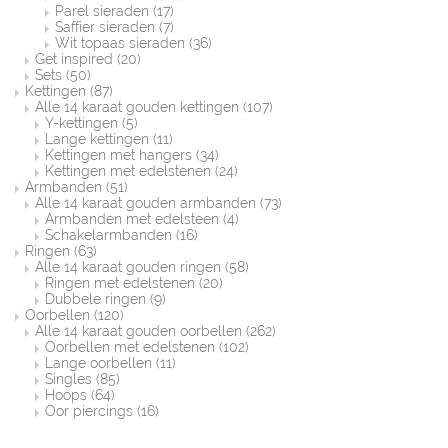
Parel sieraden
(17)
Saffier sieraden
(7)
Wit topaas sieraden
(36)
Get inspired
(20)
Sets
(50)
Kettingen
(87)
Alle 14 karaat gouden kettingen
(107)
Y-kettingen
(5)
Lange kettingen
(11)
Kettingen met hangers
(34)
Kettingen met edelstenen
(24)
Armbanden
(51)
Alle 14 karaat gouden armbanden
(73)
Armbanden met edelsteen
(4)
Schakelarmbanden
(16)
Ringen
(63)
Alle 14 karaat gouden ringen
(58)
Ringen met edelstenen
(20)
Dubbele ringen
(9)
Oorbellen
(120)
Alle 14 karaat gouden oorbellen
(262)
Oorbellen met edelstenen
(102)
Lange oorbellen
(11)
Singles
(85)
Hoops
(64)
Oor piercings
(16)