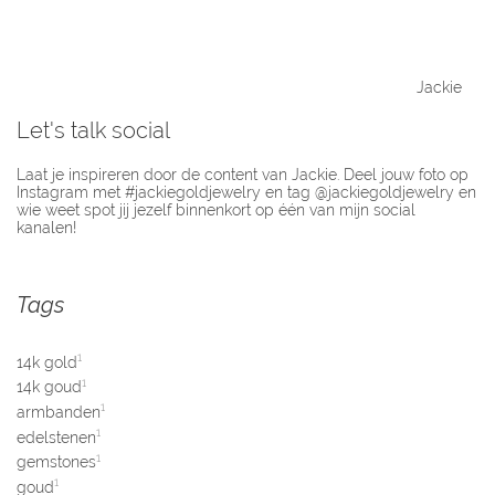
Jackie
Let's talk social
Laat je inspireren door de content van Jackie. Deel jouw foto op
Instagram met #jackiegoldjewelry en tag @jackiegoldjewelry en
wie weet spot jij jezelf binnenkort op één van mijn social
kanalen!
Tags
1
14k gold
1
14k goud
1
armbanden
1
edelstenen
1
gemstones
1
goud