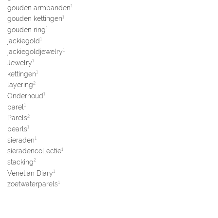
1
gouden armbanden
1
gouden kettingen
1
gouden ring
1
jackiegold
1
jackiegoldjewelry
1
Jewelry
1
kettingen
2
layering
1
Onderhoud
1
parel
2
Parels
1
pearls
1
sieraden
1
sieradencollectie
2
stacking
1
Venetian Diary
1
zoetwaterparels