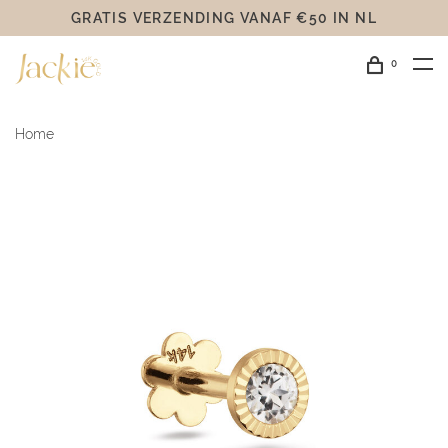
GRATIS VERZENDING VANAF €50 IN NL
0
Home