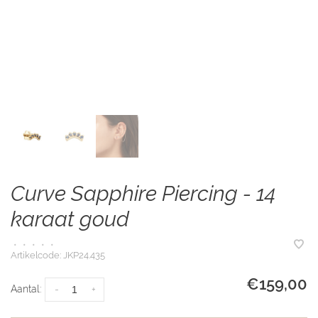
Curve Sapphire Piercing - 14
karaat goud
•
•
•
•
•
Artikelcode:
JKP24.435
€159,00
Aantal:
-
+