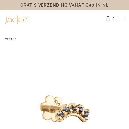
GRATIS VERZENDING VANAF €50 IN NL
0
Home