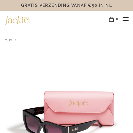
GRATIS VERZENDING VANAF €50 IN NL
0
Home