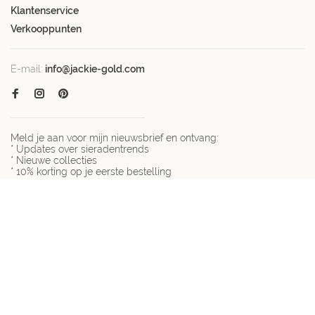
Klantenservice
Verkooppunten
E-mail:
info@jackie-gold.com
Meld je aan voor mijn nieuwsbrief en ontvang:
* Updates over sieradentrends
* Nieuwe collecties
* 10% korting op je eerste bestelling
De korting is geldig bij besteding vanaf € 100 en niet geldig
tijdens actieperiodes.