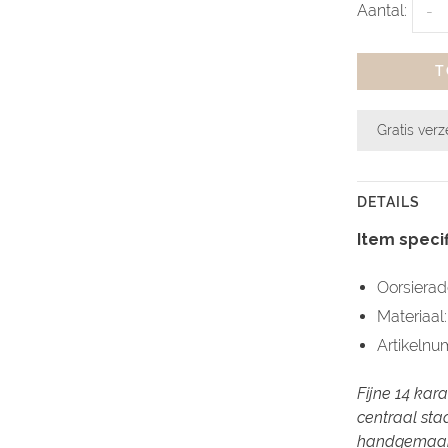
Aantal:
-
T
Gratis ver
DETAILS
Item specif
Oorsiera
Materiaal
Artikeln
Fijne 14 kara
centraal staa
handgemaak