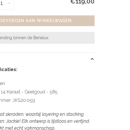
€119,00
+
OEVOEGEN AAN WINKELWAGEN
zending binnen de Benelux
icaties:
den
: 14 Karaat - Geelgoud - 585
ummer: JKS20.059
at sieraden, waarbij layering en stacking
n: Jackie! Elk ontwerp is tijdloos en verfijnd,
t met echt vakmanschap.