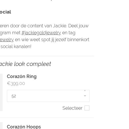
ocial
ireren door de content van Jackie. Deel jouw
tagram met
#jackiegoldjewelry
en tag
jewelry
en wie weet spot jij jezelf binnenkort
social kanalen!
ackie look compleet
Corazón Ring
€399,00
▾
52
Selecteer
Corazón Hoops