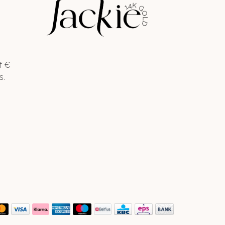
f €
s.