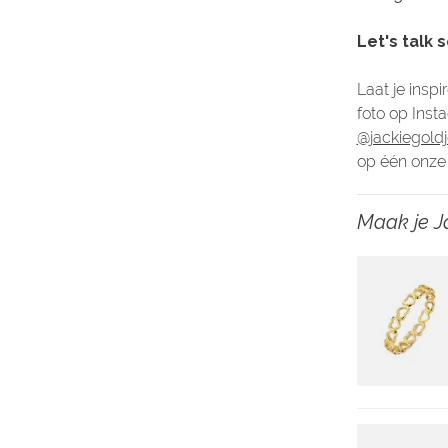
Let's talk s
Laat je insp
foto op Ins
@jackiegold
op één onze 
Maak je J