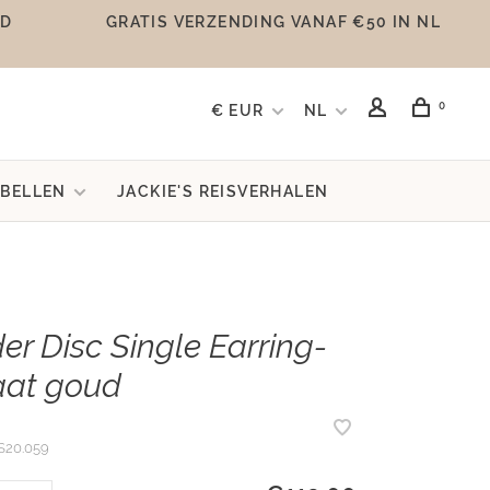
UD
GRATIS VERZENDING VANAF €50 IN NL
0
€ EUR
NL
BELLEN
JACKIE'S REISVERHALEN
er Disc Single Earring-
aat goud
S20.059