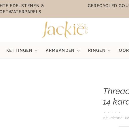
HTE EDELSTENEN &
GERECYCLED GO
OETWATERPARELS
KETTINGEN
ARMBANDEN
RINGEN
OOR
Thread
14 kar
•
•
•
•
•
Artikelcode:
JK