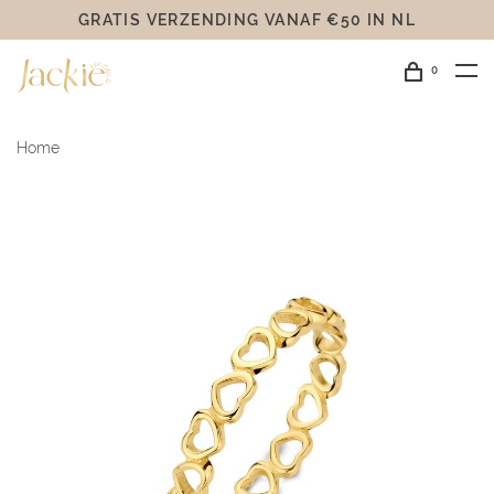
GRATIS VERZENDING VANAF €50 IN NL
0
Home