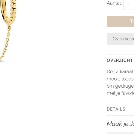
Aantal:
-
T
Gratis ver
OVERZICHT
De 14 karaat
mooie toevoe
om gedragen
met je favor
DETAILS
Maak je J