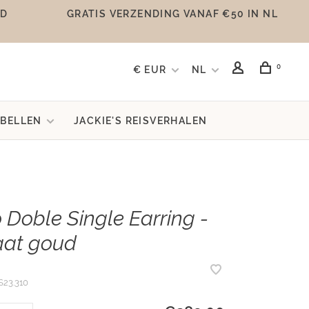
UD
GRATIS VERZENDING VANAF €50 IN NL
0
€ EUR
NL
BELLEN
JACKIE'S REISVERHALEN
o Doble Single Earring -
aat goud
23.310