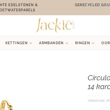
HTE EDELSTENEN &
GERECYCLED GO
OETWATERPARELS
KETTINGEN
ARMBANDEN
RINGEN
OOR
Círcul
14 kar
•
•
•
•
•
Artikelcode:
JKS