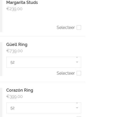
Margarita Studs
€239,00
Selecteer
Güell Ring
€739,00
▾
52
Selecteer
Corazón Ring
€399,00
▾
52