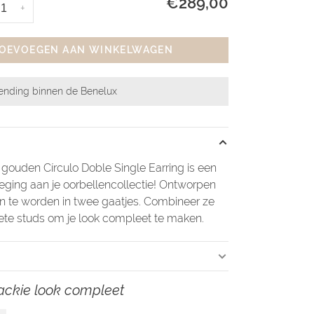
€289,00
+
OEVOEGEN AAN WINKELWAGEN
zending binnen de Benelux
 gouden Círculo Doble Single Earring is een
ging aan je oorbellencollectie! Ontworpen
 te worden in twee gaatjes. Combineer ze
iete studs om je look compleet te maken.
ackie look compleet