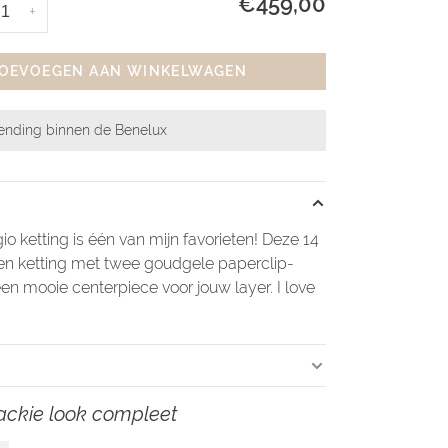
€459,00
+
OEVOEGEN AAN WINKELWAGEN
zending binnen de Benelux
o ketting is één van mijn favorieten! Deze 14
en ketting met twee goudgele paperclip-
een mooie centerpiece voor jouw layer. I love
ackie look compleet