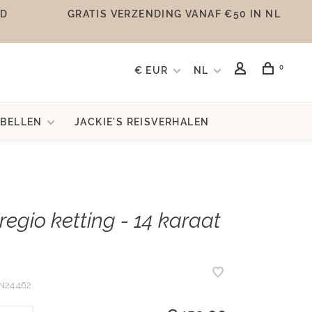
UD
GRATIS VERZENDING VANAF €50 IN NL
0
€ EUR
NL
BELLEN
JACKIE'S REISVERHALEN
egio ketting - 14 karaat
N24.462