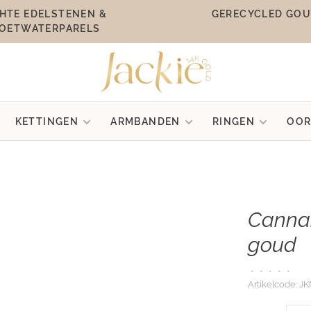
HTE EDELSTENEN &
GERECYCLED GO
OETWATERPARELS
KETTINGEN
ARMBANDEN
RINGEN
OOR
Cannar
goud
•
•
•
•
•
Artikelcode:
JK