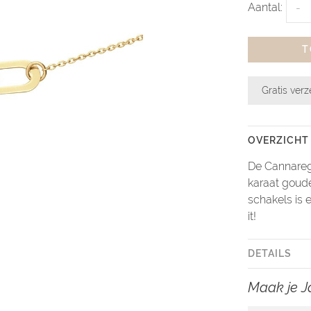
Aantal:
-
T
Gratis ver
OVERZICHT
De Cannaregi
karaat goud
schakels is 
it!
DETAILS
Maak je J