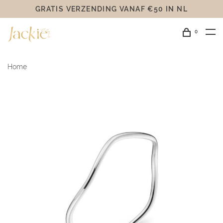
GRATIS VERZENDING VANAF €50 IN NL
0
Home