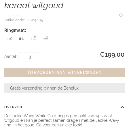
karaat witgoud
•
•
•
•
•
Artikelcode:
JKR24.405
Ringmaat:
52
54
56
58
€199,00
Aantal:
-
+
TOEVOEGEN AAN WINKELWAGEN
Gratis verzending binnen de Benelux
OVERZICHT
De Jackie Wavy White Gold ring is gemaakt van 14 karaat
witgoud en kan je perfect samen dragen met de Jackie Wavy
ring, in het goud. Ga voor een unieke look!