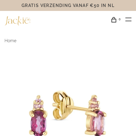
GRATIS VERZENDING VANAF €50 IN NL
0
Home