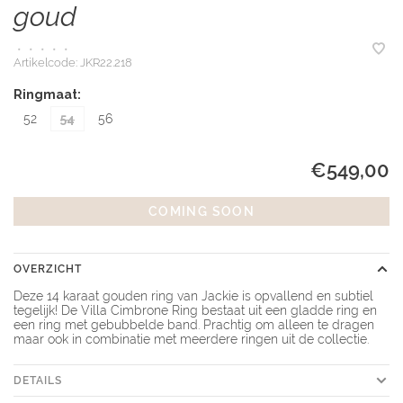
goud
•
•
•
•
•
Artikelcode:
JKR22.218
Ringmaat:
52
54
56
€549,00
COMING SOON
OVERZICHT
Deze 14 karaat gouden ring van Jackie is opvallend en subtiel
tegelijk! De Villa Cimbrone Ring bestaat uit een gladde ring en
een ring met gebubbelde band. Prachtig om alleen te dragen
maar ook in combinatie met meerdere ringen uit de collectie.
DETAILS