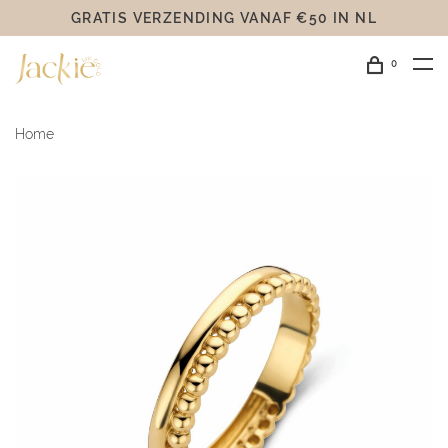
GRATIS VERZENDING VANAF €50 IN NL
0
Home