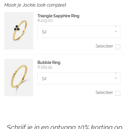
Maak je Jackie look compleet
Triangle Sapphire Ring
€419,00
▾
52
Selecteer
Bubble Ring
€189,95
▾
52
Selecteer
Schrijf je in en ontvang 10% korting op