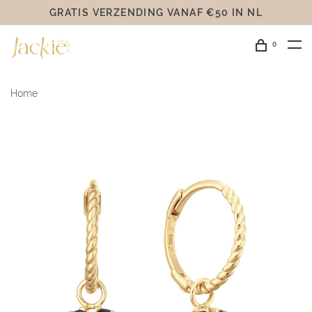
GRATIS VERZENDING VANAF €50 IN NL
0
Home