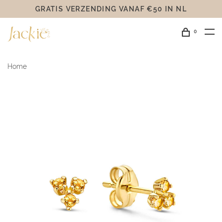
GRATIS VERZENDING VANAF €50 IN NL
0
Home