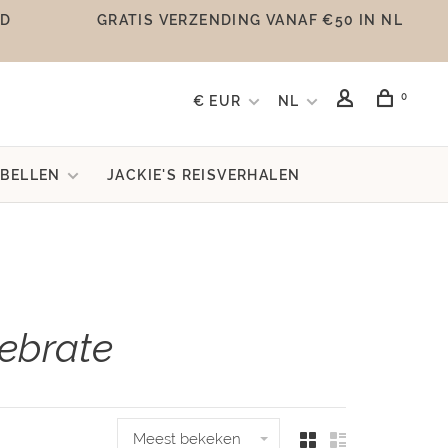
UD
GRATIS VERZENDING VANAF €50 IN NL
0
€ EUR
NL
BELLEN
JACKIE'S REISVERHALEN
lebrate
Meest bekeken