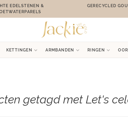
HTE EDELSTENEN &
GERECYCLED GO
OETWATERPARELS
KETTINGEN
ARMBANDEN
RINGEN
OOR
ten getagd met Let's ce