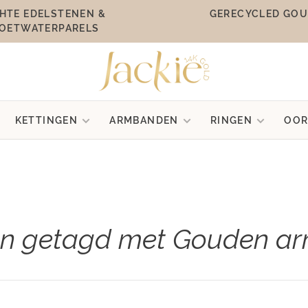
HTE EDELSTENEN &
GERECYCLED GO
OETWATERPARELS
KETTINGEN
ARMBANDEN
RINGEN
OOR
en getagd met Gouden a