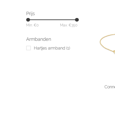
Prijs
Min: €
0
Max: €
350
Armbanden
Hartjes armband
(1)
Conne