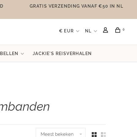
UD
GRATIS VERZENDING VANAF €50 IN NL
0
€ EUR
NL
BELLEN
JACKIE'S REISVERHALEN
rmbanden
Meest bekeken