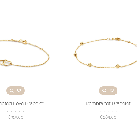
cted Love Bracelet
Rembrandt Bracelet
•
•
•
•
•
•
•
•
•
•
€319,00
€289,00