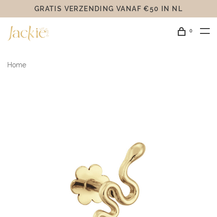
GRATIS VERZENDING VANAF €50 IN NL
0
Home