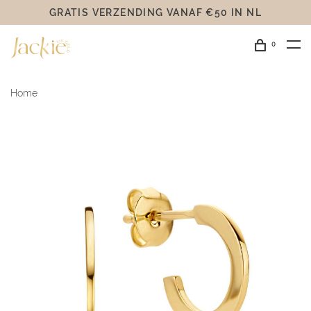
GRATIS VERZENDING VANAF €50 IN NL
0
Home