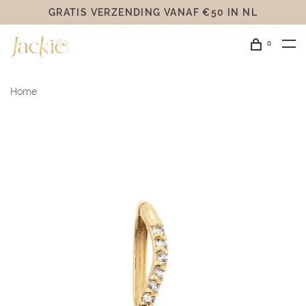
GRATIS VERZENDING VANAF €50 IN NL
0
Home