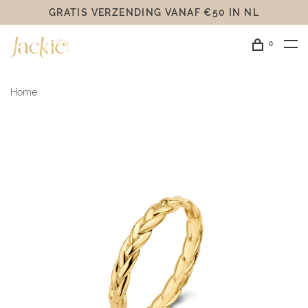
GRATIS VERZENDING VANAF €50 IN NL
0
Home