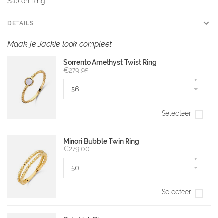
Sablon Ring.
DETAILS
Maak je Jackie look compleet
Sorrento Amethyst Twist Ring
€279,95
▾
56
Selecteer
Minori Bubble Twin Ring
€279,00
▾
50
Selecteer