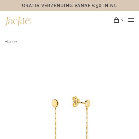
GRATIS VERZENDING VANAF €50 IN NL
0
Home