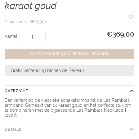
karaat goud
•
•
•
•
•
Artikelcode:
JKB23.301
€369,00
Aantal:
-
+
TOEVOEGEN AAN WINKELWAGEN
Gratis verzending binnen de Benelux
OVERZICHT
Een variant op de klassieke schakelarmband: de Las Ramblas
armband. Gemaakt van 14 karaat goud en het perfecte stuk om
te combineren met de bijpassende Las Ramblas Necklace. I
love it!
DETAILS