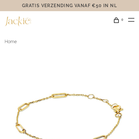
GRATIS VERZENDING VANAF €50 IN NL
0
Home