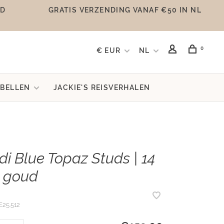
UD
GRATIS VERZENDING VANAF €50 IN NL
0
€ EUR
NL
BELLEN
JACKIE'S REISVERHALEN
di Blue Topaz Studs | 14
 goud
25.512