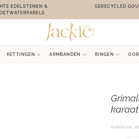
HTE EDELSTENEN &
GERECYCLED GO
OETWATERPARELS
KETTINGEN
ARMBANDEN
RINGEN
OOR
Grimal
karaat
•
•
•
•
•
Artikelcode:
JKE