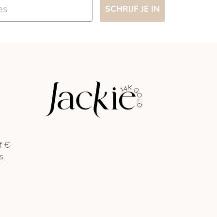
SCHRIJF JE IN
f €
s.