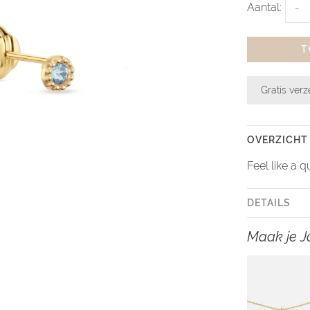
Aantal:
-
T
Gratis ver
OVERZICHT
Feel like a 
DETAILS
Maak je J