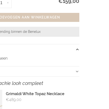
€159,00
+
OEVOEGEN AAN WINKELWAGEN
zending binnen de Benelux
queen
ackie look compleet
Grimaldi White Topaz Necklace
€489,00