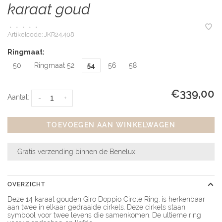
karaat goud
•
•
•
•
•
Artikelcode:
JKR24.408
Ringmaat:
50
Ringmaat 52
54
56
58
€339,00
Aantal:
-
+
TOEVOEGEN AAN WINKELWAGEN
Gratis verzending binnen de Benelux
OVERZICHT
Deze 14 karaat gouden Giro Doppio Circle Ring. is herkenbaar
aan twee in elkaar gedraaide cirkels. Deze cirkels staan
symbool voor twee levens die samenkomen. De ultieme ring