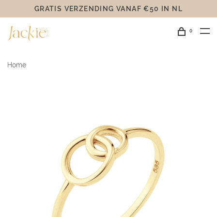
GRATIS VERZENDING VANAF €50 IN NL
0
Home