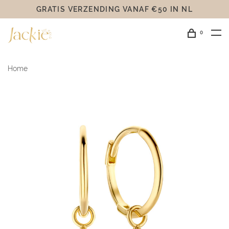
GRATIS VERZENDING VANAF €50 IN NL
0
Home