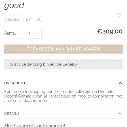
goud
•
•
•
•
•
Artikelcode:
JKE22.263
€309,00
Aantal:
-
+
TOEVOEGEN AAN WINKELWAGEN
Gratis verzending binnen de Benelux
OVERZICHT
Een mooie toevoeging aan je sieradencollectie, de Dentelle
Hoops! Gemaakt van 14 karaat goud en mooi te combineren met
andere Jackie sieraden.
DETAILS
Maak je Jackie look compleet